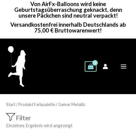
Von AirFx-Balloons wird keine
Zum
Geburtstagsüberraschung geknackt, denn
Inhalt
unsere Päckchen sind neutral verpackt!
springen
Versandkostenfrei innerhalb Deutschlands ab
75,00 € Bruttowarenwert!
Start
/ Produkt Farbpalette / Gemar Metallic
Filter
Einzelnes Ergebnis wird angezeigt