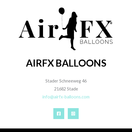
AIRFX BALLOONS
Stader Schneeweg 46
21682 Stade
info@airfx-balloons.com