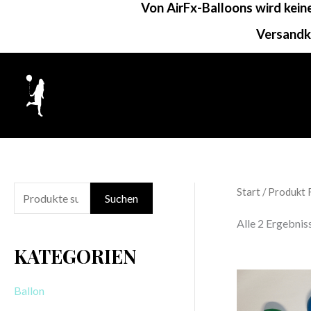
Von AirFx-Balloons wird kei
Zum
Inhalt
Versandk
springen
Start
/ Produkt 
S
Suchen
u
Alle 2 Ergebni
c
KATEGORIEN
h
e
Ballon
n