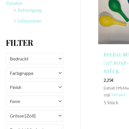
Zubehör
n
Befestigung
a
Luftpumpen
c
h
FILTER
:
BELBAL R
Bedruckt
| 17″ SOAP-
STÜCK
Farbgruppe
2,25
€
Finish
Enthält 19% Mw
zzgl.
Versand
Form
5 Stück
Grösse [Zoll]