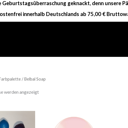
ne Geburtstagsüberraschung geknackt, denn unsere Päc
ostenfrei innerhalb Deutschlands ab 75,00 € Bruttow
Farbpalette / Belbal Soap
sse werden angezeigt