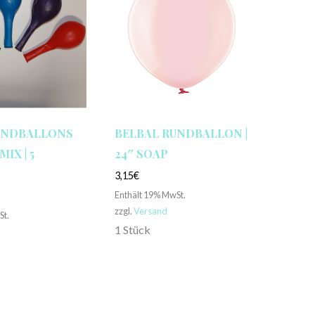
UNDBALLONS
BELBAL RUNDBALLON |
MIX | 5
24″ SOAP
3,15
€
Enthält 19% MwSt.
zzgl.
Versand
St.
1 Stück