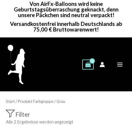
Von AirFx-Balloons wird keine
Zum
Geburtstagsüberraschung geknackt, denn
Inhalt
unsere Päckchen sind neutral verpackt!
springen
Versandkostenfrei innerhalb Deutschlands ab
75,00 € Bruttowarenwert!
Start
/ Produkt Farbgruppe / Grau
Filter
Alle 2 Ergebnisse werden angezeigt