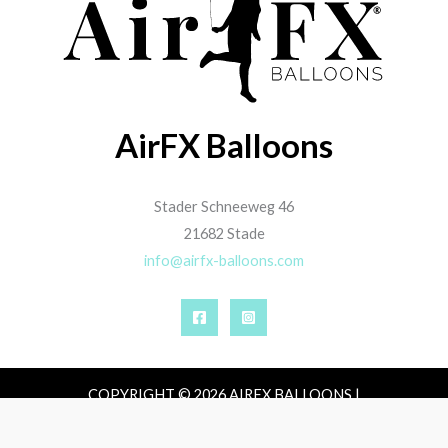
AirFX Balloons
Stader Schneeweg 46
21682 Stade
info@airfx-balloons.com
COPYRIGHT © 2026 AIRFX BALLOONS |
IMPRESSUM
|
DATENSCHUTZ
|
AGB
|
ZAHLUNG,
VERSAND & LIEFERUNG
|
WIDERRUFSRECHT
VERTRAG WIDERRUFEN