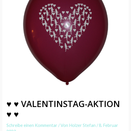
♥ ♥ VALENTINSTAG-AKTION
♥ ♥
Schreibe einen Kommentar
/ Von
Holzer Stefan
/
8. Februar