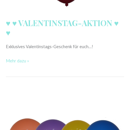
♥ ♥ VALENTINSTAG-AKTION ♥
♥
Exklusives Valentinstags-Geschenk für euch…!
Mehr dazu »
NEUE
ARTIKEL
ONLINE
/
NEW
STUFF