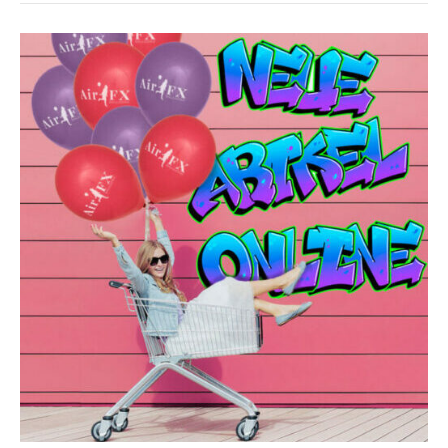
NEUE
ARTIKEL
ONLINE
/
NEW
STUFF
ONLINE