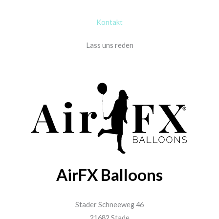
Kontakt
Lass uns reden
AirFX Balloons
Stader Schneeweg 46
21682 Stade