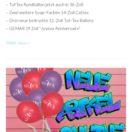
– TufTex Rundballon jetzt auch in 36-Zoll
– Zwei weitere Soap-Farben 14-Zoll Cattex
– Drei neue bedruckte 11-Zoll Tuf-Tex Ballons
– GEMAR 19 Zoll “Joyeux Anniversaire”
Mehr dazu »
NEUE
ARTIKEL
ONLINE
/
NEW
STUFF
ONLINE