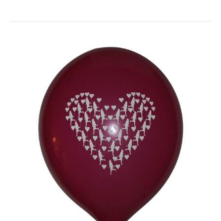
♥
♥
VALENTINSTAG-
AKTION
♥
♥