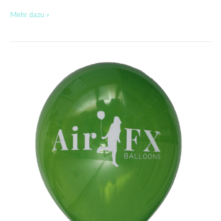
Mehr dazu »
NEUE
ARTIKEL
ONLINE
/
NEW
STUFF
ONLINE