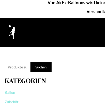
Von AirFx-Balloons wird kei
Zum
Inhalt
Versandk
springen
S
Suchen
u
KATEGORIEN
c
h
Ballon
e
Zubehör
n