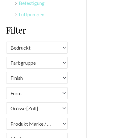
Befestigung
n
Luftpumpen
a
c
Filter
h
:
Bedruckt
Farbgruppe
Finish
Form
Grösse [Zoll]
Produkt Marke / Brand